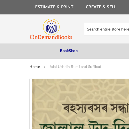
ESTIMATE & PRINT
CREATE & SELL
Skip
to
Content
BookShop
Home
Jalal Ud-din Rumi and Sufibad
Skip
to
the
end
of
the
images
gallery