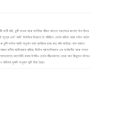
কী ফাৰ্চী কবি, চুফী সাধক আৰু দাৰ্শনিক৷ জীৱন কালতে সকলোৱে জালাল উদ-দিনক
েই সূত্ৰে তেওঁ ‘ৰুমি’ উপাধিৰে বিখ্যাত হৈ পৰিছিল৷ তেওঁৰ কবিতা আৰু দৰ্শনে আঠশ
 চুফী দৰ্শনৰ প্ৰতি অনুৰাগ থকা ব্যক্তিৰ হৃদয় জয় কৰি আহিছে৷ তাৰ প্ৰধান
প্ৰেমৰ বাণীক জাতিষ্কাৰ কৰিছে যিটোৰ প্ৰাসংগিকতাৰ এক সাৰ্বজনীন আৰু লগতে
 উল্লেখযোগ্য ভালেখিনি কথাৰ উপৰিও তেওঁৰ জীৱনকালত হোৱা আন কিছুমান ঘটনাও
ও কবিতাৰ মুকলি অনুবাদ তুলি দিয়া হৈছে৷