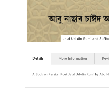
Jalal Ud-din Rumi and Sufib
Skip
to
the
beginning
Details
More Information
Rev
of
the
images
A Book on Persian Poet Jalal Ud-din Rumi by Abu 
gallery