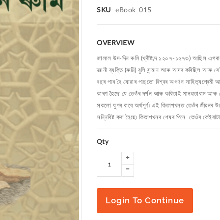
SKU
eBook_015
OVERVIEW
জালাল উদ-দিন ৰুমি (খ্ৰীষ্টাব্দ ১২০৭-১২৭৩) আছিল এগৰা
জ্ঞানী ব্যক্তি (ৰুমি) বুলি সন্মান আৰু আদৰ কৰিছিল আৰু স
বছৰ পাৰ হৈ যোৱাৰ পাছতো বিশ্বৰ অগণন সাহিত্যপ্ৰেমী আৰু
কাৰণ হৈছে যে তেওঁৰ দৰ্শন আৰু কবিতাই মানৱতাবাদ আৰু 
সকলো যুগৰ বাবে অৰ্থপূৰ্ণ৷ এই কিতাপখনত তেওঁৰ জীৱনৰ
সন্নিবিষ্ট কৰা হৈছে৷ কিতাপখনৰ শেষৰ পিনে তেওঁৰ কেইবাটা
Qty
Login To Continue