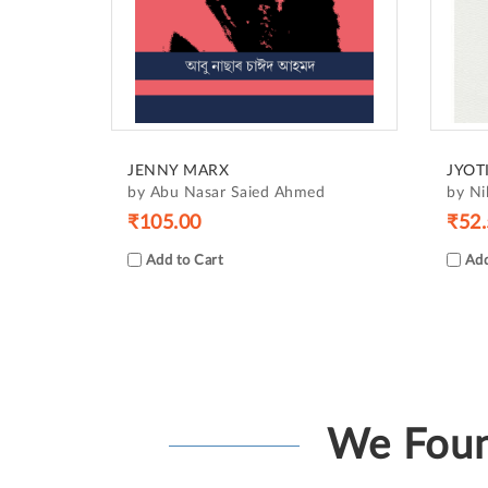
JENNY MARX
JYOT
by Abu Nasar Saied Ahmed
by Ni
₹105.00
₹52.
Add to Cart
Add
We Foun