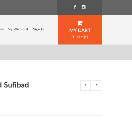
unt
My Wish List
Sign In
MY CART
0
d Sufibad