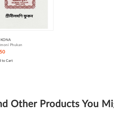
IKONA
lmoni Phukan
50
 to Cart
d Other Products You Mig