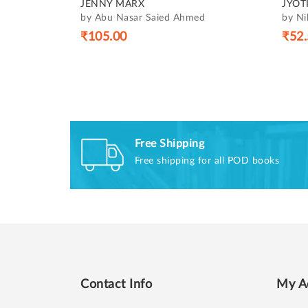
JENNY MARX
JYOT
by Abu Nasar Saied Ahmed
by Ni
₹105.00
₹52.
Free Shipping
Free shipping for all POD books
Contact Info
My A