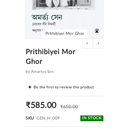
Prithibiyei Mor Ghor
Skip
to
Prithibiyei Mor
the
beginning
Ghor
of
the
images
by Amartya Sen
gallery
Be the first to review this product
₹585.00
₹650.00
SKU
GEN_H_009
IN STOCK