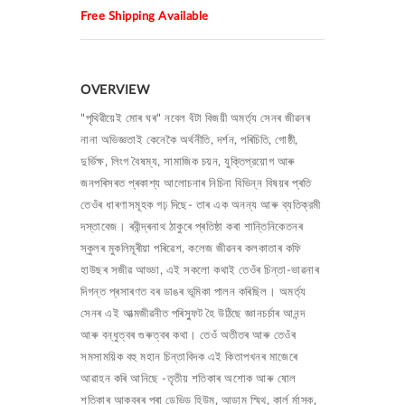
Free Shipping Available
OVERVIEW
"পৃথিৱীয়েই মোৰ ঘৰ" নবেল বঁটা বিজয়ী অমর্ত্য সেনৰ জীৱনৰ
নানা অভিজ্ঞতাই কেনেকৈ অর্থনীতি, দর্শন, পৰিচিতি, গোষ্ঠী,
দুর্ভিক্ষ, লিংগ বৈষম্য, সামাজিক চয়ন, যুক্তিপ্রয়োগ আৰু
জনপৰিসৰত প্ৰকাশ্য আলোচনাৰ নিচিনা বিভিন্ন বিষয়ৰ প্ৰতি
তেওঁৰ ধাৰণাসমূহক গঢ় দিছে- তাৰ এক অনন্য আৰু ব্যতিক্রমী
দস্তাবেজ। ৰবীন্দ্ৰনাথ ঠাকুৰে প্ৰতিষ্ঠা কৰা শান্তিনিকেতনৰ
স্কুলৰ মুকলিমূৰীয়া পৰিৱেশ, কলেজ জীৱনৰ কলকাতাৰ কফি
হাউছৰ সজীৱ আড্ডা, এই সকলো কথাই তেওঁৰ চিন্তা-ভাৱনাৰ
দিগন্ত প্ৰসাৰণত বৰ ডাঙৰ ভূমিকা পালন কৰিছিল। অমর্ত্য
সেনৰ এই আত্মজীৱনীত পৰিস্ফুট হৈ উঠিছে জ্ঞানচৰ্চাৰ আনন্দ
আৰু বন্ধুত্বৰ গুৰুত্বৰ কথা। তেওঁ অতীতৰ আৰু তেওঁৰ
সমসাময়িক বহু মহান চিন্তাবিদক এই কিতাপখনৰ মাজেৰে
আৱাহন কৰি আনিছে -তৃতীয় শতিকাৰ অশোক আৰু ষোল
শতিকাৰ আকবৰৰ পৰা ডেভিড হিউম, আডাম স্মিথ, কার্ল ৰ্মাস্ক,