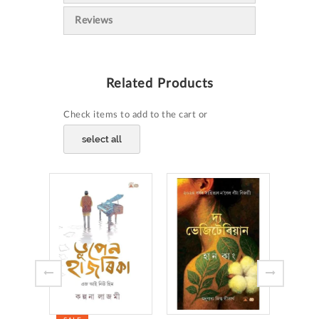
Reviews
Related Products
Check items to add to the cart or
select all
SALE
HRID
by Ba
₹315
Add