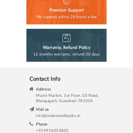
Premium Support
We support online 24 hours a day
Warranty, Refund Policy
12 months warranty, refund 30 days
Contact Info
Address
Munni Market, 1st Floor, GS Road,
Bhangagarh, Guwahati-781005
Mail us
info@ondemandbooks.in
Phone
+919954054802