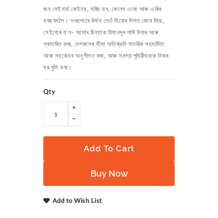
জন মেইনার্ড কেইন্‌ছ, মৰিচ ডব, কেনেথ এৰো আৰু এৰিক
হবছবমলৈ। সকলোৰে ঊৰ্ধত তেওঁ যিবোৰ দিশত জোৰ দিছে,
সেইবোৰ হ'ল- আমাৰ চিন্তাক যিমানদূৰ পাৰি উদাৰ আৰু
প্ৰসাৰিত কৰা, দেশকালৰ সীমা অতিক্রমি মানৱিক সহমর্মিতা
আৰু সহবোধৰ অনুশীলন কৰা, আৰু সমগ্র পৃথিৱীখনকে নিজৰ
ঘৰ বুলি ভবা।
Qty
Add To Cart
Buy Now
Add to Wish List