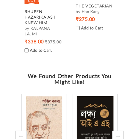
SALE
THE VEGETARIAN
BHUPEN
by Han Kang
HAZARIKA AS I
₹275.00
KNEW HIM
Add to Cart
by KALPANA
LAJMI
₹338.00
₹375.00
Add to Cart
We Found Other Products You
Might Like!
ZUBE
GAAN
KABI
by Ne
Kashy
₹250